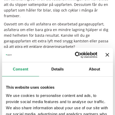
att du slipper vattenpölar på uppfarten. Dessutom får du en
uppfart som håller för bilar, släp och cyklar i många år
framöver.
Oavsett om du vill asfaltera en obearbetad garageuppfart,
asfaltera om eller bara göra en mindre lagning hjälper vi dig
med helheten för bästa resultat. Kanske vill du ge
garaguppfarten ett extra lyft med snygg kantsten eller passa
på att göra ett enklare dräneringsarbete?
Är du osäker på omfattningen och vad det kostar att
asfaltera?
Hör av dig
så diskuterar vi lösningar som passar
just dig och din garageuppfart.
Consent
Details
About
Vägförening i närheten av Växjö?
This website uses cookies
Är ni en vägförening i närheten av Växjö som behöver hjälp
We use cookies to personalise content and ads, to
att asfaltera eller laga ett vägavsnitt eller gemensam
provide social media features and to analyse our traffic.
parkeringsyta erbjuder vi gärna en smidig helhetslösning. Vi
We also share information about your use of our site with
sköter allt från markberedning till asfaltering och
our social media, advertising and analytics partners who