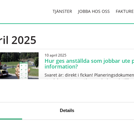
TJÄNSTER
JOBBA HOS OSS
FAKTURE
il 2025
10 april 2025
Hur ges anställda som jobbar ute på
information?
Svaret är: direkt i fickan! Planeringsdokumen
styrdokument, anmälan av olyckor och tillbud
Asfaltbolagets egna app. De...
Details