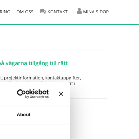
RING
OM OSS
KONTAKT
MINA SIDOR
 vägarna tillgång till rätt
t, projektinformation, kontaktuppgifter,
 – allt det och mer finns nu samlat i
About